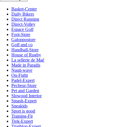
Basket-Center
Daily Bikers
Direct Running
Direct-Volley
Espace Golf
Foot-Store
Galoppostore
Golf and co
Handball-Store
House of Rugby
La sellerie de Maé
Made in Paradis
Nauti-wave
On-Fight
Padel-Expert
Pecheur-Store
Pet and Garden
Slowood Interior
Smash-Expert
Sneakids
Sport is good
Training-Fit
Trek-Expert
Triathlon-Expert