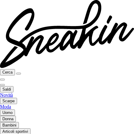
Cerca
Saldi
Novità
Scarpe
Moda
Uomo
Donna
Bambini
Articoli sportivi