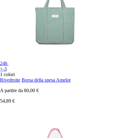
24h
+-3
1 colori
Rivedroite
Borsa della spesa Amelot
A partire da
80,00 €
54,89 €