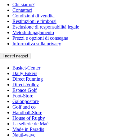
Chi siamo?
Contattaci
Condizioni di vendita
Restituzioni e rimborsi
Esclusione di responsabilità legale
Metodi di pagamento
Prezzi e opzioni di consegna
Informativa sulla privacy
I nostri negozi
Basket-Center
Daily Bikers
Direct Running
Direct-Volley
Espace Golf
Foot-Store
Galoppostore
Golf and co
Handball-Store
House of Rugby
La sellerie de Maé
Made in Paradis
Nauti-wave