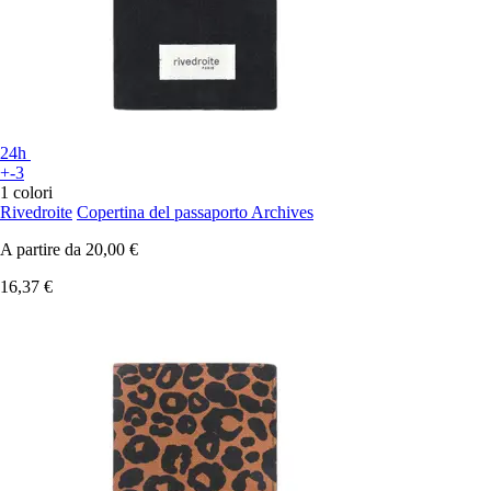
24h
+-3
1 colori
Rivedroite
Copertina del passaporto Archives
A partire da
20,00 €
16,37 €