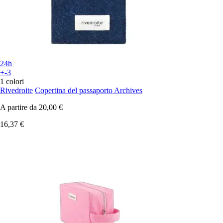
24h
+-3
1 colori
Rivedroite
Copertina del passaporto Archives
A partire da
20,00 €
16,37 €