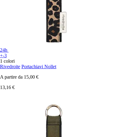
24h
+-3
1 colori
Rivedroite
Portachiavi Nollet
A partire da
15,00 €
13,16 €