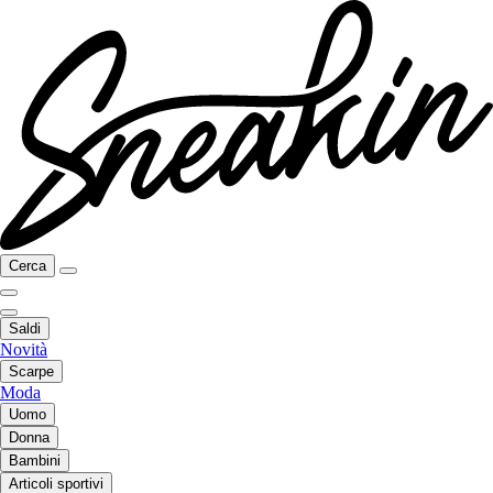
Cerca
Saldi
Novità
Scarpe
Moda
Uomo
Donna
Bambini
Articoli sportivi