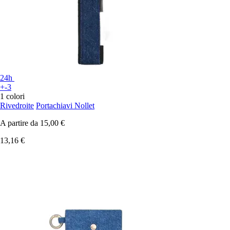
24h
+-3
1 colori
Rivedroite
Portachiavi Nollet
A partire da
15,00 €
13,16 €