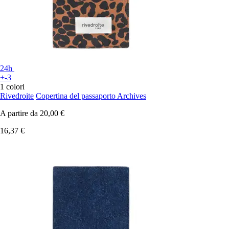
24h
+-3
1 colori
Rivedroite
Copertina del passaporto Archives
A partire da
20,00 €
16,37 €