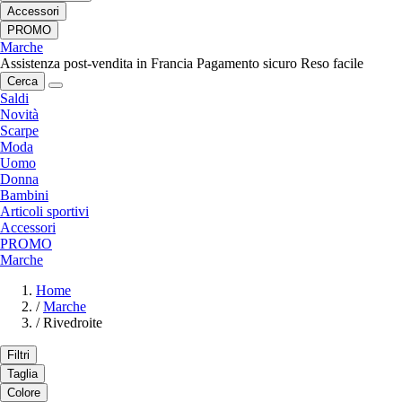
Accessori
PROMO
Marche
Assistenza post-vendita in Francia
Pagamento sicuro
Reso facile
Cerca
Saldi
Novità
Scarpe
Moda
Uomo
Donna
Bambini
Articoli sportivi
Accessori
PROMO
Marche
Home
/
Marche
/
Rivedroite
Filtri
Taglia
Colore