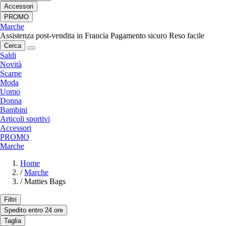
Accessori
PROMO
Marche
Assistenza post-vendita in Francia
Pagamento sicuro
Reso facile
Cerca
Saldi
Novità
Scarpe
Moda
Uomo
Donna
Bambini
Articoli sportivi
Accessori
PROMO
Marche
Home
/
Marche
/
Matties Bags
Filtri
Spedito entro 24 ore
Taglia