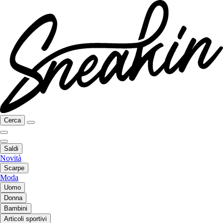
Cerca
Saldi
Novità
Scarpe
Moda
Uomo
Donna
Bambini
Articoli sportivi