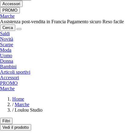
Accessori
PROMO
Marche
Assistenza post-vendita in Francia
Pagamento sicuro
Reso facile
Cerca
Saldi
Novità
Scarpe
Moda
Uomo
Donna
Bambini
Articoli sportivi
Accessori
PROMO
Marche
Home
/
Marche
/
Loulou Studio
Filtri
Vedi il prodotto