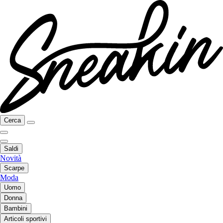
Cerca
Saldi
Novità
Scarpe
Moda
Uomo
Donna
Bambini
Articoli sportivi