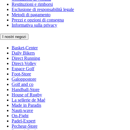
Restituzioni e rimborsi
Esclusione di responsabilità legale
Metodi di pagamento
Prezzi e opzioni di consegna
Informativa sulla privacy
I nostri negozi
Basket-Center
Daily Bikers
Direct Running
Direct-Volley
Espace Golf
Foot-Store
Galoppostore
Golf and co
Handball-Store
House of Rugby
La sellerie de Maé
Made in Paradis
Nauti-wave
On-Fight
Padel-Expert
Pecheur-Store