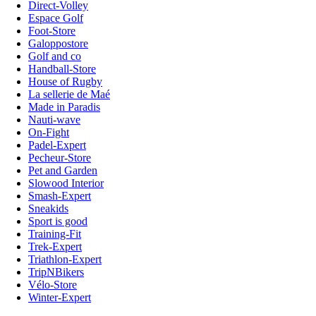
Direct-Volley
Espace Golf
Foot-Store
Galoppostore
Golf and co
Handball-Store
House of Rugby
La sellerie de Maé
Made in Paradis
Nauti-wave
On-Fight
Padel-Expert
Pecheur-Store
Pet and Garden
Slowood Interior
Smash-Expert
Sneakids
Sport is good
Training-Fit
Trek-Expert
Triathlon-Expert
TripNBikers
Vélo-Store
Winter-Expert