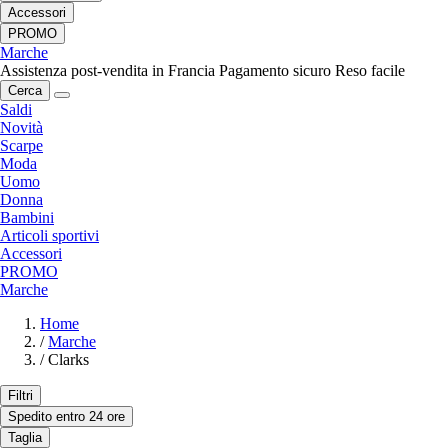
Accessori
PROMO
Marche
Assistenza post-vendita in Francia
Pagamento sicuro
Reso facile
Cerca
Saldi
Novità
Scarpe
Moda
Uomo
Donna
Bambini
Articoli sportivi
Accessori
PROMO
Marche
Home
/
Marche
/
Clarks
Filtri
Spedito entro 24 ore
Taglia