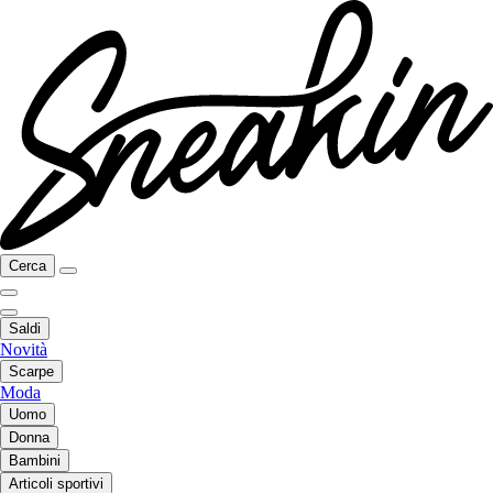
Cerca
Saldi
Novità
Scarpe
Moda
Uomo
Donna
Bambini
Articoli sportivi