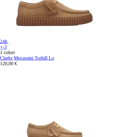
24h
+-3
1 colori
Clarks
Mocassini Torhill Lo
120,00 €