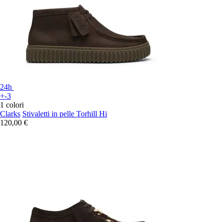
24h
+-3
1 colori
Clarks
Stivaletti in pelle Torhill Hi
120,00 €