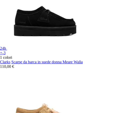
24h
+-3
1 colori
Clarks
Scarpe da barca in suede donna Meare Walla
110,00 €