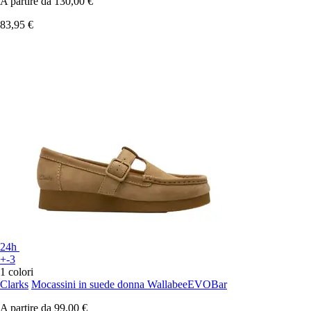
A partire da
130,00 €
83,95 €
24h
+-3
1 colori
Clarks
Mocassini in suede donna WallabeeEVOBar
A partire da
99,00 €