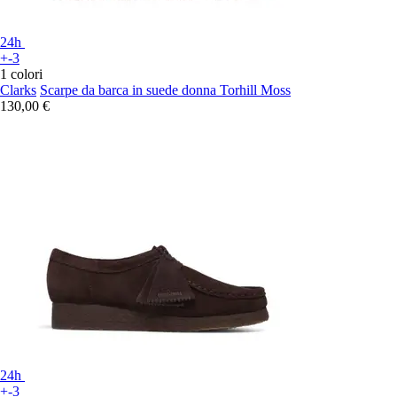
24h
+-3
1 colori
Clarks
Scarpe da barca in suede donna Torhill Moss
130,00 €
24h
+-3