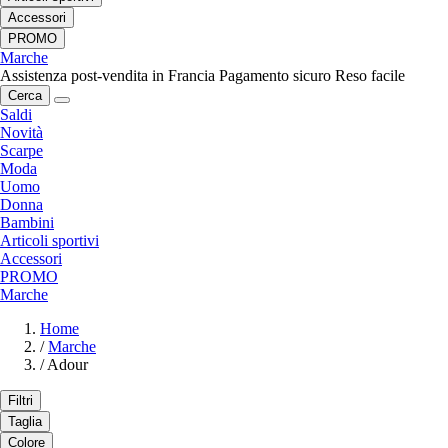
Accessori
PROMO
Marche
Assistenza post-vendita in Francia
Pagamento sicuro
Reso facile
Cerca
Saldi
Novità
Scarpe
Moda
Uomo
Donna
Bambini
Articoli sportivi
Accessori
PROMO
Marche
Home
/
Marche
/
Adour
Filtri
Taglia
Colore