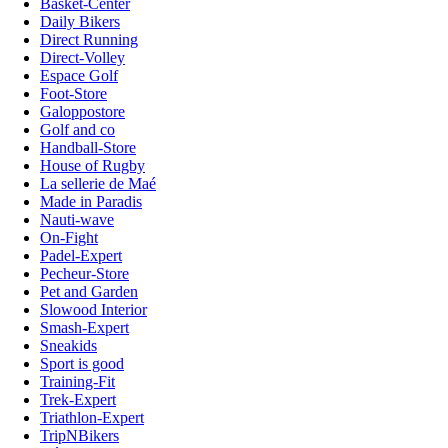
Basket-Center
Daily Bikers
Direct Running
Direct-Volley
Espace Golf
Foot-Store
Galoppostore
Golf and co
Handball-Store
House of Rugby
La sellerie de Maé
Made in Paradis
Nauti-wave
On-Fight
Padel-Expert
Pecheur-Store
Pet and Garden
Slowood Interior
Smash-Expert
Sneakids
Sport is good
Training-Fit
Trek-Expert
Triathlon-Expert
TripNBikers