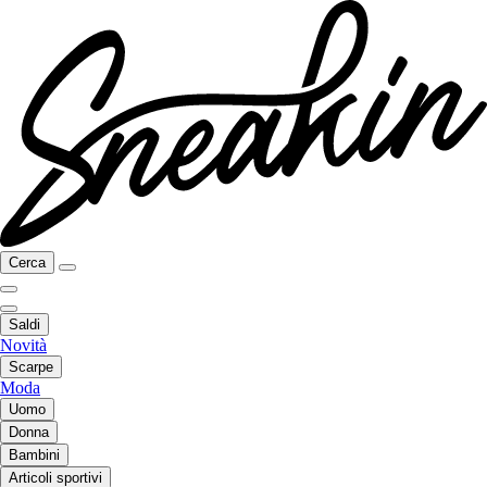
Cerca
Saldi
Novità
Scarpe
Moda
Uomo
Donna
Bambini
Articoli sportivi