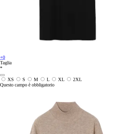
+0
Taglia
*
XS
S
M
L
XL
2XL
Questo campo è obbligatorio