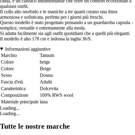
calda, è un classico intramontabile che offre un comfort eccezionale a
qualsiasi outfit.
Il collo alto morbido e le maniche a tre quarti creano una linea
armoniosa e sofisticata, perfetta per i giorni più freschi.
Questo modello è stato progettato pensando a un guardaroba capsula -
semplice, versatile e estremamente alla moda.
Si adatta facilmente sia agli outfit quotidiani che a quelli più eleganti.
Il modello è alto 178 cm e indossa la taglia 36/S.
Informazioni aggiuntive
Marchio
Tatuum
Colore
beige
Colore
Beige
Sesso
Donna
Fascia d'età
Adulti
Caratteristica
Dolcevita
Composizione
100% RWS wool
Materiale principale
lana
Loading...
Loading...
Tutte le nostre marche