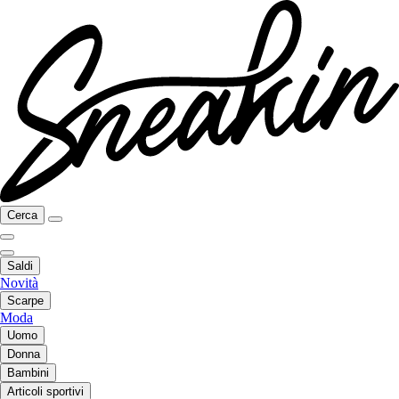
Cerca
Saldi
Novità
Scarpe
Moda
Uomo
Donna
Bambini
Articoli sportivi