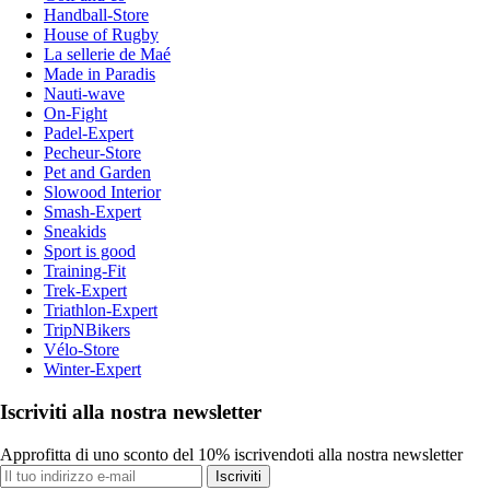
Handball-Store
House of Rugby
La sellerie de Maé
Made in Paradis
Nauti-wave
On-Fight
Padel-Expert
Pecheur-Store
Pet and Garden
Slowood Interior
Smash-Expert
Sneakids
Sport is good
Training-Fit
Trek-Expert
Triathlon-Expert
TripNBikers
Vélo-Store
Winter-Expert
Iscriviti alla nostra newsletter
Approfitta di uno sconto del 10% iscrivendoti alla nostra newsletter
Iscriviti