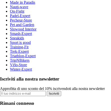
Made in Paradis
Nauti-wave
On-Fight
Padel-Expert
Pecheur-Store
Pet and Garden
Slowood Interior
Smash-Expert
Sneakids
Sport is good
Training-Fit
Trek-Expert
Triathlon-Expert
TripNBikers
Vélo-Store
Winter-Expert
Iscriviti alla nostra newsletter
Approfitta di uno sconto del 10% iscrivendoti alla nostra newsletter
Iscriviti
Rimani connesso