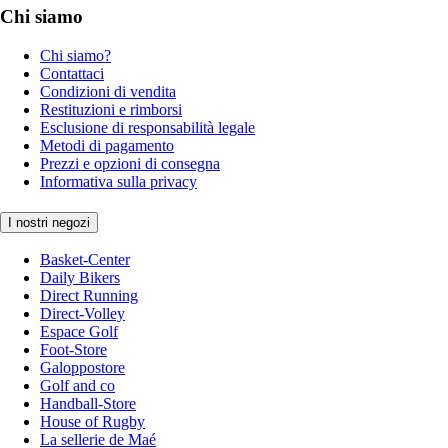
Chi siamo
Chi siamo?
Contattaci
Condizioni di vendita
Restituzioni e rimborsi
Esclusione di responsabilità legale
Metodi di pagamento
Prezzi e opzioni di consegna
Informativa sulla privacy
I nostri negozi
Basket-Center
Daily Bikers
Direct Running
Direct-Volley
Espace Golf
Foot-Store
Galoppostore
Golf and co
Handball-Store
House of Rugby
La sellerie de Maé