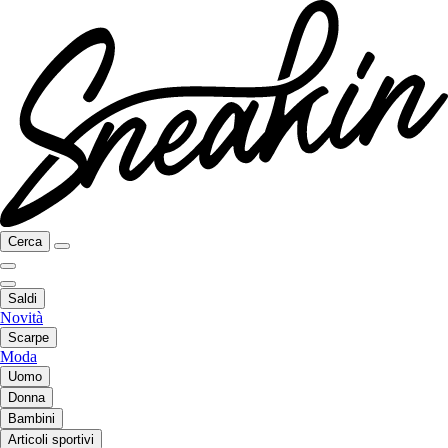
Cerca
Saldi
Novità
Scarpe
Moda
Uomo
Donna
Bambini
Articoli sportivi