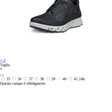
+-2
Taglia
*
35
36
37
38
39
40
41
24h
Questo campo è obbligatorio