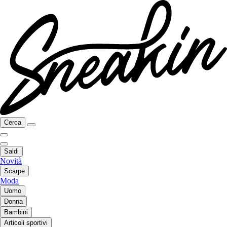
Cerca
Saldi
Novità
Scarpe
Moda
Uomo
Donna
Bambini
Articoli sportivi