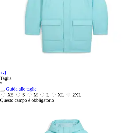
+-1
Taglia
*
Guida alle taglie
XS
S
M
L
XL
2XL
Questo campo è obbligatorio