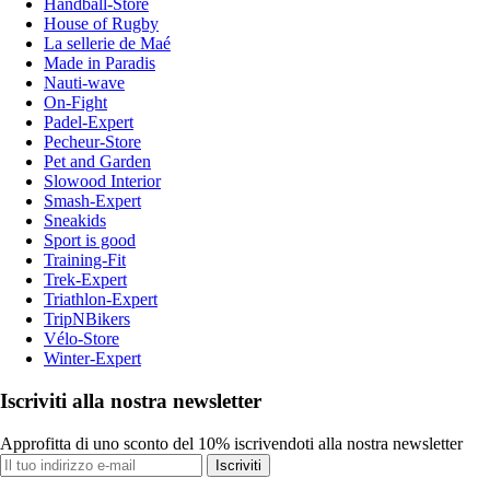
Handball-Store
House of Rugby
La sellerie de Maé
Made in Paradis
Nauti-wave
On-Fight
Padel-Expert
Pecheur-Store
Pet and Garden
Slowood Interior
Smash-Expert
Sneakids
Sport is good
Training-Fit
Trek-Expert
Triathlon-Expert
TripNBikers
Vélo-Store
Winter-Expert
Iscriviti alla nostra newsletter
Approfitta di uno sconto del 10% iscrivendoti alla nostra newsletter
Iscriviti