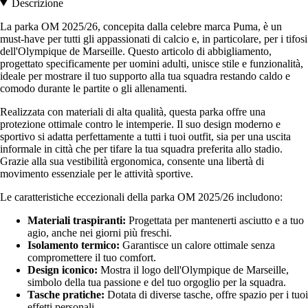
Descrizione
La parka OM 2025/26, concepita dalla celebre marca Puma, è un
must-have per tutti gli appassionati di calcio e, in particolare, per i tifosi
dell'Olympique de Marseille. Questo articolo di abbigliamento,
progettato specificamente per uomini adulti, unisce stile e funzionalità,
ideale per mostrare il tuo supporto alla tua squadra restando caldo e
comodo durante le partite o gli allenamenti.
Realizzata con materiali di alta qualità, questa parka offre una
protezione ottimale contro le intemperie. Il suo design moderno e
sportivo si adatta perfettamente a tutti i tuoi outfit, sia per una uscita
informale in città che per tifare la tua squadra preferita allo stadio.
Grazie alla sua vestibilità ergonomica, consente una libertà di
movimento essenziale per le attività sportive.
Le caratteristiche eccezionali della parka OM 2025/26 includono:
Materiali traspiranti:
Progettata per mantenerti asciutto e a tuo
agio, anche nei giorni più freschi.
Isolamento termico:
Garantisce un calore ottimale senza
compromettere il tuo comfort.
Design iconico:
Mostra il logo dell'Olympique de Marseille,
simbolo della tua passione e del tuo orgoglio per la squadra.
Tasche pratiche:
Dotata di diverse tasche, offre spazio per i tuoi
effetti personali.