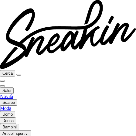
Cerca
Saldi
Novità
Scarpe
Moda
Uomo
Donna
Bambini
Articoli sportivi