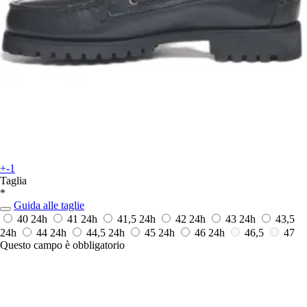
+-1
Taglia
*
Guida alle taglie
40
24h
41
24h
41,5
24h
42
24h
43
24h
43,5
24h
44
24h
44,5
24h
45
24h
46
24h
46,5
47
Questo campo è obbligatorio