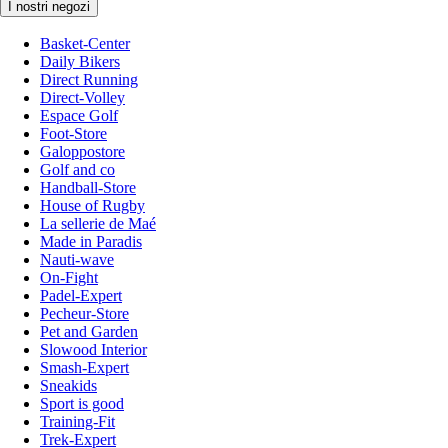
I nostri negozi
Basket-Center
Daily Bikers
Direct Running
Direct-Volley
Espace Golf
Foot-Store
Galoppostore
Golf and co
Handball-Store
House of Rugby
La sellerie de Maé
Made in Paradis
Nauti-wave
On-Fight
Padel-Expert
Pecheur-Store
Pet and Garden
Slowood Interior
Smash-Expert
Sneakids
Sport is good
Training-Fit
Trek-Expert