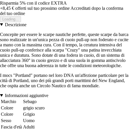
Risparmia 5%
con il codice
EXTRA
+8,45 €
offerti sul tuo prossimo ordine
Accreditati dopo la conferma
del tuo ordine
Loading...
Descrizione
Concepite per essere le scarpe nautiche perfette, queste scarpe da barca
sono realizzate in un'unica pezza di cuoio pull-up non foderato e cucite
a mano con la massima cura. Con il tempo, la ceratura intensiva del
cuoio pull-up conferisce alla scarpa "Crazy" una patina invecchiata
unica e duratura. Sono dotate di una fodera in cuoio, di un sistema di
allacciatura 360° in cuoio grezzo e di una suola in gomma antiscivolo
che offre una buona aderenza in tutte le condizioni meteorologiche.
I mocs "Portland" portano nel loro DNA un'affezione particolare per la
città di Portland, uno dei più grandi porti marittimi del New England,
che ospita anche un Circolo Nautico di fama mondiale.
Informazioni aggiuntive
Marchio
Sebago
Colore
grigio scuro
Colore
Grigio
Sesso
Uomo
Fascia d'età
Adulti