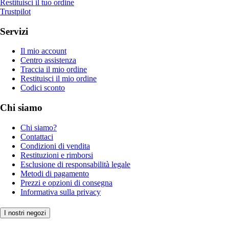
Restituisci il tuo ordine
Trustpilot
Servizi
Il mio account
Centro assistenza
Traccia il mio ordine
Restituisci il mio ordine
Codici sconto
Chi siamo
Chi siamo?
Contattaci
Condizioni di vendita
Restituzioni e rimborsi
Esclusione di responsabilità legale
Metodi di pagamento
Prezzi e opzioni di consegna
Informativa sulla privacy
I nostri negozi