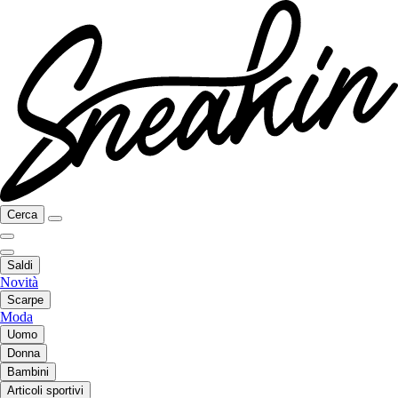
Cerca
Saldi
Novità
Scarpe
Moda
Uomo
Donna
Bambini
Articoli sportivi