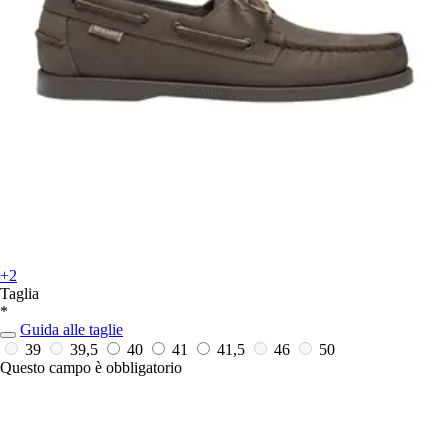
+2
Taglia
*
Guida alle taglie
39
39,5
40
41
41,5
46
50
Questo campo è obbligatorio