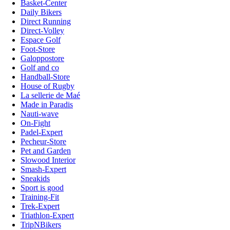
Basket-Center
Daily Bikers
Direct Running
Direct-Volley
Espace Golf
Foot-Store
Galoppostore
Golf and co
Handball-Store
House of Rugby
La sellerie de Maé
Made in Paradis
Nauti-wave
On-Fight
Padel-Expert
Pecheur-Store
Pet and Garden
Slowood Interior
Smash-Expert
Sneakids
Sport is good
Training-Fit
Trek-Expert
Triathlon-Expert
TripNBikers