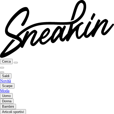
Cerca
Saldi
Novità
Scarpe
Moda
Uomo
Donna
Bambini
Articoli sportivi