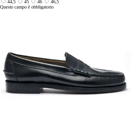
44,5
45
46
46,5
Questo campo è obbligatorio