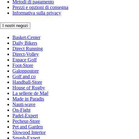
Metodi di pagamento
Prezzi e opzioni di consegna
Informativa sulla privacy
I nostri negozi
Basket-Center
Daily Bikers
Direct Running
Direct-Volley
Espace Golf
Foot-Store
Galoppostore
Golf and co
Handball-Store
House of Rugby
La sellerie de Maé
Made in Paradis
Nauti-wave
On-Fight
Padel-Expert
Pecheur-Store
Pet and Garden
Slowood Interior
Smash-Expert