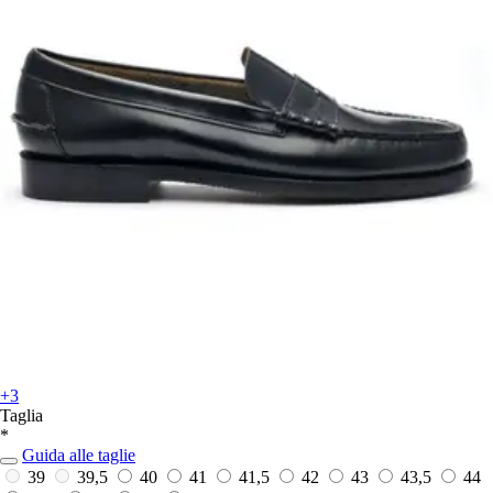
+3
Taglia
*
Guida alle taglie
39
39,5
40
41
41,5
42
43
43,5
44