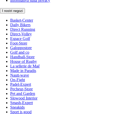
Informativa sulla privacy
I nostri negozi
Basket-Center
Daily Bikers
Direct Running
Direct-Volley
Espace Golf
Foot-Store
Galoppostore
Golf and co
Handball-Store
House of Rugby
La sellerie de Maé
Made in Paradis
Nauti-wave
On-Fight
Padel-Expert
Pecheur-Store
Pet and Garden
Slowood Interior
Smash-Expert
Sneakids
Sport is good