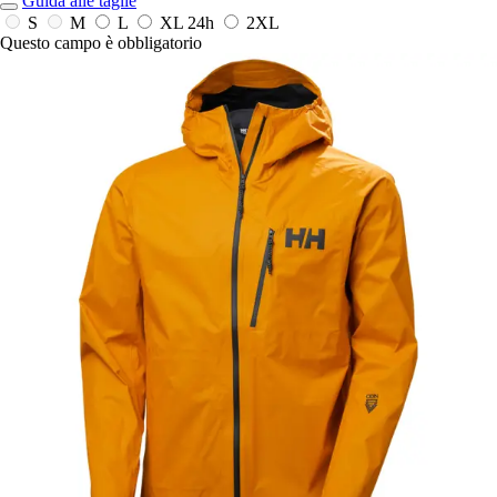
Guida alle taglie
S
M
L
XL
24h
2XL
Questo campo è obbligatorio