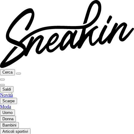
Cerca
Saldi
Novità
Scarpe
Moda
Uomo
Donna
Bambini
Articoli sportivi