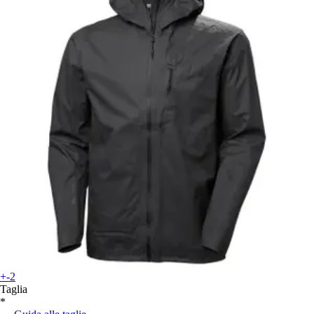
+-2
Taglia
*