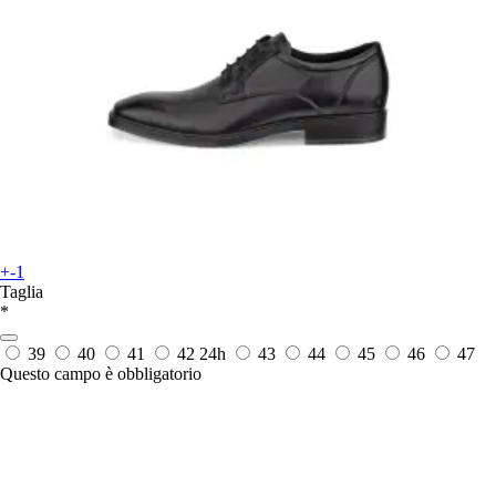
+-1
Taglia
*
39
40
41
42
24h
43
44
45
46
47
Questo campo è obbligatorio