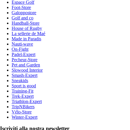
Espace Golf
Foot-Store
Galoppostore
Golf and co
Handball-Store
House of Rugby
La sellerie de Maé
Made in Paradis
Nauti-wave
On-Fight
Padel-Expert
Pecheur-Store
Pet and Garden
Slowood Interior
Smash-Expert
Sneakids
Sport is good
Training-Fit
Trek-Expert
Triathlon-Expert
TripNBikers
Vélo-Store
Winter-Expert
Iscriviti alla nostra newsletter