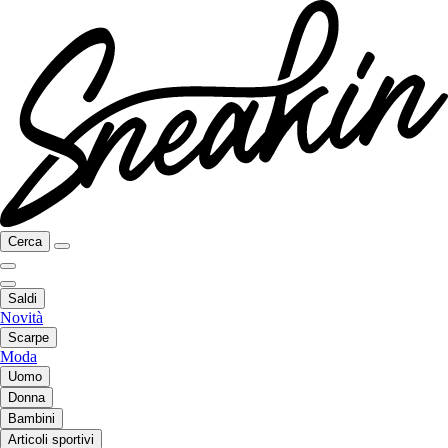
Cerca
Saldi
Novità
Scarpe
Moda
Uomo
Donna
Bambini
Articoli sportivi