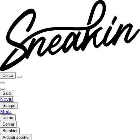
Cerca
Saldi
Novità
Scarpe
Moda
Uomo
Donna
Bambini
Articoli sportivi