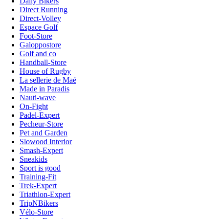
Daily Bikers
Direct Running
Direct-Volley
Espace Golf
Foot-Store
Galoppostore
Golf and co
Handball-Store
House of Rugby
La sellerie de Maé
Made in Paradis
Nauti-wave
On-Fight
Padel-Expert
Pecheur-Store
Pet and Garden
Slowood Interior
Smash-Expert
Sneakids
Sport is good
Training-Fit
Trek-Expert
Triathlon-Expert
TripNBikers
Vélo-Store