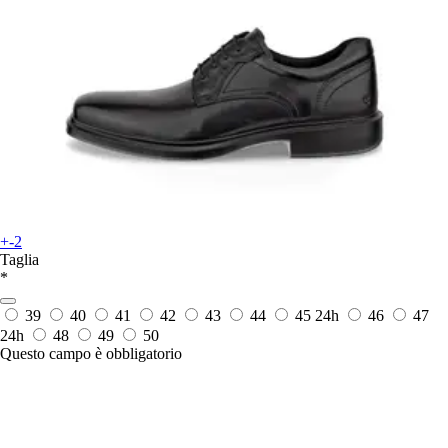
+-2
Taglia
*
39
40
41
42
43
44
45
24h
46
47
24h
48
49
50
Questo campo è obbligatorio