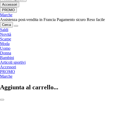
Accessori
PROMO
Marche
Assistenza post-vendita in Francia
Pagamento sicuro
Reso facile
Cerca
Saldi
Novità
Scarpe
Moda
Uomo
Donna
Bambini
Articoli sportivi
Accessori
PROMO
Marche
Aggiunta al carrello...