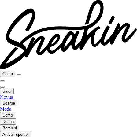
Cerca
Saldi
Novità
Scarpe
Moda
Uomo
Donna
Bambini
Articoli sportivi