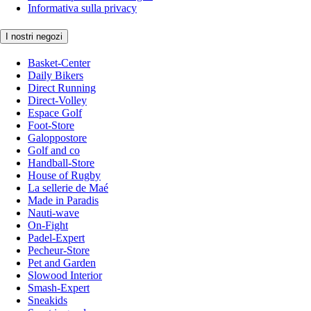
Informativa sulla privacy
I nostri negozi
Basket-Center
Daily Bikers
Direct Running
Direct-Volley
Espace Golf
Foot-Store
Galoppostore
Golf and co
Handball-Store
House of Rugby
La sellerie de Maé
Made in Paradis
Nauti-wave
On-Fight
Padel-Expert
Pecheur-Store
Pet and Garden
Slowood Interior
Smash-Expert
Sneakids