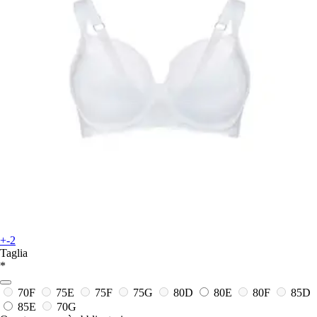
+-2
Taglia
*
70F
75E
75F
75G
80D
80E
80F
85D
85E
70G