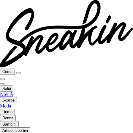
Cerca
Saldi
Novità
Scarpe
Moda
Uomo
Donna
Bambini
Articoli sportivi