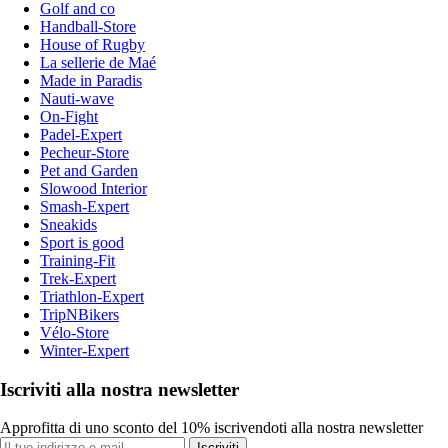
Golf and co
Handball-Store
House of Rugby
La sellerie de Maé
Made in Paradis
Nauti-wave
On-Fight
Padel-Expert
Pecheur-Store
Pet and Garden
Slowood Interior
Smash-Expert
Sneakids
Sport is good
Training-Fit
Trek-Expert
Triathlon-Expert
TripNBikers
Vélo-Store
Winter-Expert
Iscriviti alla nostra newsletter
Approfitta di uno sconto del 10% iscrivendoti alla nostra newsletter
Iscriviti