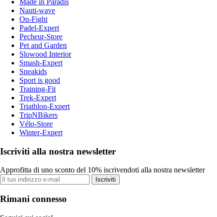
Made in Paradis
Nauti-wave
On-Fight
Padel-Expert
Pecheur-Store
Pet and Garden
Slowood Interior
Smash-Expert
Sneakids
Sport is good
Training-Fit
Trek-Expert
Triathlon-Expert
TripNBikers
Vélo-Store
Winter-Expert
Iscriviti alla nostra newsletter
Approfitta di uno sconto del 10% iscrivendoti alla nostra newsletter
Iscriviti
Rimani connesso