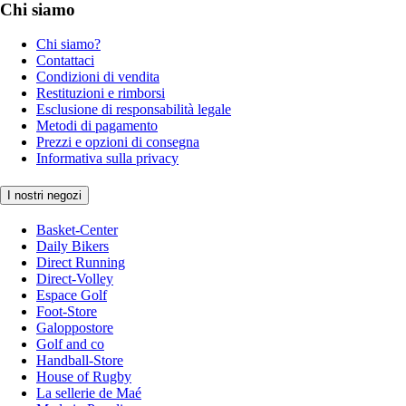
Chi siamo
Chi siamo?
Contattaci
Condizioni di vendita
Restituzioni e rimborsi
Esclusione di responsabilità legale
Metodi di pagamento
Prezzi e opzioni di consegna
Informativa sulla privacy
I nostri negozi
Basket-Center
Daily Bikers
Direct Running
Direct-Volley
Espace Golf
Foot-Store
Galoppostore
Golf and co
Handball-Store
House of Rugby
La sellerie de Maé