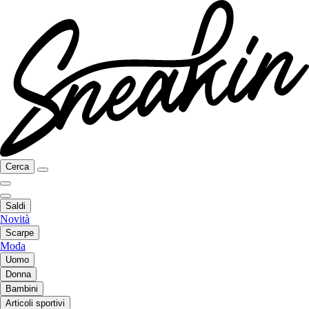
Cerca
Saldi
Novità
Scarpe
Moda
Uomo
Donna
Bambini
Articoli sportivi