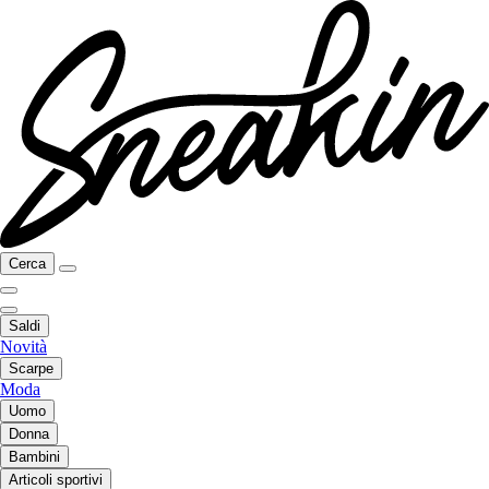
Cerca
Saldi
Novità
Scarpe
Moda
Uomo
Donna
Bambini
Articoli sportivi