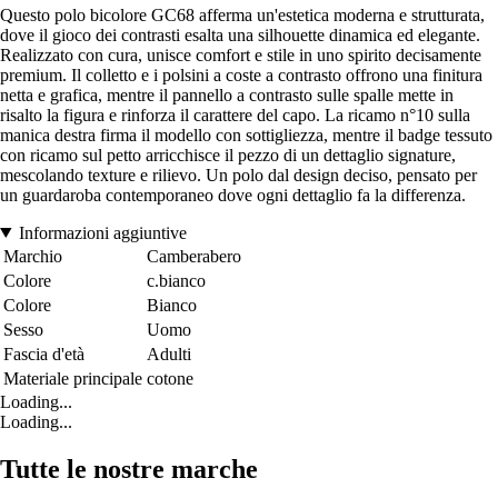
Questo polo bicolore GC68 afferma un'estetica moderna e strutturata,
dove il gioco dei contrasti esalta una silhouette dinamica ed elegante.
Realizzato con cura, unisce comfort e stile in uno spirito decisamente
premium. Il colletto e i polsini a coste a contrasto offrono una finitura
netta e grafica, mentre il pannello a contrasto sulle spalle mette in
risalto la figura e rinforza il carattere del capo. La ricamo n°10 sulla
manica destra firma il modello con sottigliezza, mentre il badge tessuto
con ricamo sul petto arricchisce il pezzo di un dettaglio signature,
mescolando texture e rilievo. Un polo dal design deciso, pensato per
un guardaroba contemporaneo dove ogni dettaglio fa la differenza.
Informazioni aggiuntive
Marchio
Camberabero
Colore
c.bianco
Colore
Bianco
Sesso
Uomo
Fascia d'età
Adulti
Materiale principale
cotone
Loading...
Loading...
Tutte le nostre marche