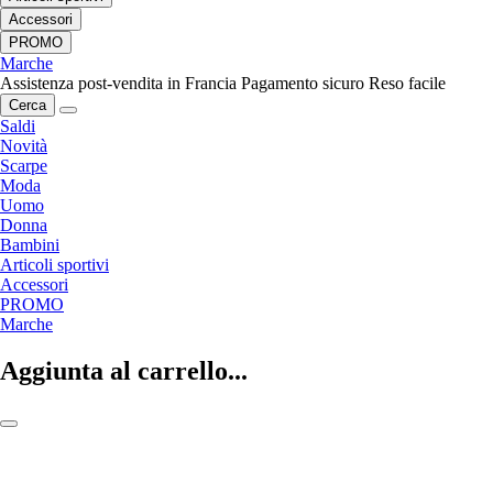
Accessori
PROMO
Marche
Assistenza post-vendita in Francia
Pagamento sicuro
Reso facile
Cerca
Saldi
Novità
Scarpe
Moda
Uomo
Donna
Bambini
Articoli sportivi
Accessori
PROMO
Marche
Aggiunta al carrello...