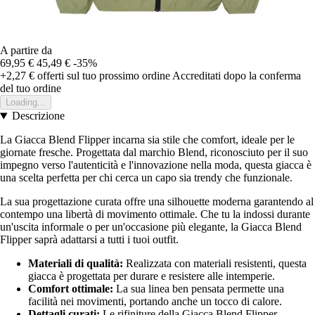
A partire da
69,95 €
45,49 €
-35%
+2,27 €
offerti sul tuo prossimo ordine
Accreditati dopo la conferma
del tuo ordine
Loading...
Descrizione
La Giacca Blend Flipper incarna sia stile che comfort, ideale per le
giornate fresche. Progettata dal marchio Blend, riconosciuto per il suo
impegno verso l'autenticità e l'innovazione nella moda, questa giacca è
una scelta perfetta per chi cerca un capo sia trendy che funzionale.
La sua progettazione curata offre una silhouette moderna garantendo al
contempo una libertà di movimento ottimale. Che tu la indossi durante
un'uscita informale o per un'occasione più elegante, la Giacca Blend
Flipper saprà adattarsi a tutti i tuoi outfit.
Materiali di qualità:
Realizzata con materiali resistenti, questa
giacca è progettata per durare e resistere alle intemperie.
Comfort ottimale:
La sua linea ben pensata permette una
facilità nei movimenti, portando anche un tocco di calore.
Dettagli curati:
Le rifiniture della Giacca Blend Flipper