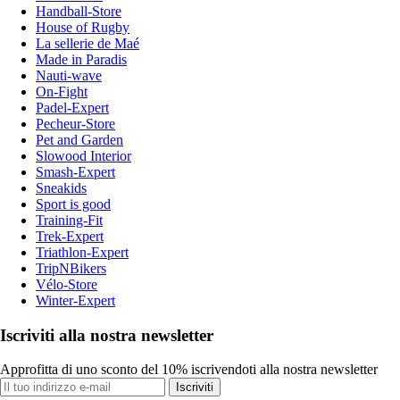
Handball-Store
House of Rugby
La sellerie de Maé
Made in Paradis
Nauti-wave
On-Fight
Padel-Expert
Pecheur-Store
Pet and Garden
Slowood Interior
Smash-Expert
Sneakids
Sport is good
Training-Fit
Trek-Expert
Triathlon-Expert
TripNBikers
Vélo-Store
Winter-Expert
Iscriviti alla nostra newsletter
Approfitta di uno sconto del 10% iscrivendoti alla nostra newsletter
Iscriviti