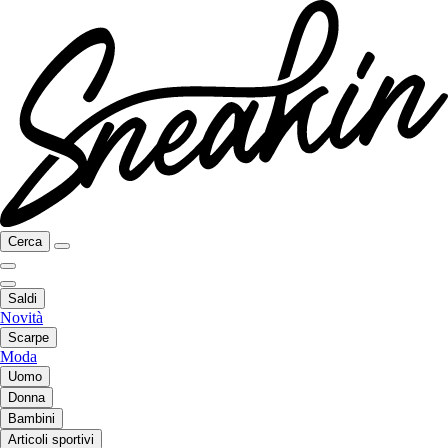
Cerca
Saldi
Novità
Scarpe
Moda
Uomo
Donna
Bambini
Articoli sportivi