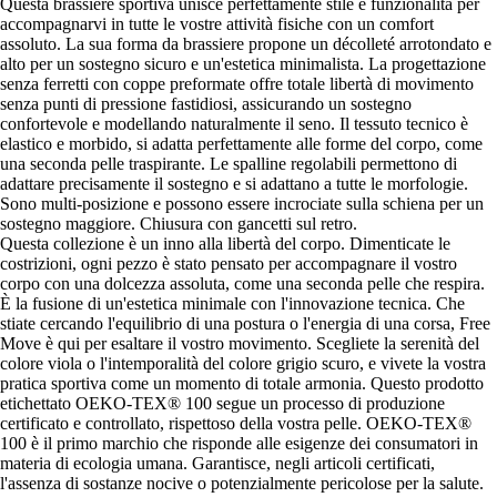
Questa brassiere sportiva unisce perfettamente stile e funzionalità per
accompagnarvi in tutte le vostre attività fisiche con un comfort
assoluto. La sua forma da brassiere propone un décolleté arrotondato e
alto per un sostegno sicuro e un'estetica minimalista. La progettazione
senza ferretti con coppe preformate offre totale libertà di movimento
senza punti di pressione fastidiosi, assicurando un sostegno
confortevole e modellando naturalmente il seno. Il tessuto tecnico è
elastico e morbido, si adatta perfettamente alle forme del corpo, come
una seconda pelle traspirante. Le spalline regolabili permettono di
adattare precisamente il sostegno e si adattano a tutte le morfologie.
Sono multi-posizione e possono essere incrociate sulla schiena per un
sostegno maggiore. Chiusura con gancetti sul retro.
Questa collezione è un inno alla libertà del corpo. Dimenticate le
costrizioni, ogni pezzo è stato pensato per accompagnare il vostro
corpo con una dolcezza assoluta, come una seconda pelle che respira.
È la fusione di un'estetica minimale con l'innovazione tecnica. Che
stiate cercando l'equilibrio di una postura o l'energia di una corsa, Free
Move è qui per esaltare il vostro movimento. Scegliete la serenità del
colore viola o l'intemporalità del colore grigio scuro, e vivete la vostra
pratica sportiva come un momento di totale armonia. Questo prodotto
etichettato OEKO-TEX® 100 segue un processo di produzione
certificato e controllato, rispettoso della vostra pelle. OEKO-TEX®
100 è il primo marchio che risponde alle esigenze dei consumatori in
materia di ecologia umana. Garantisce, negli articoli certificati,
l'assenza di sostanze nocive o potenzialmente pericolose per la salute.