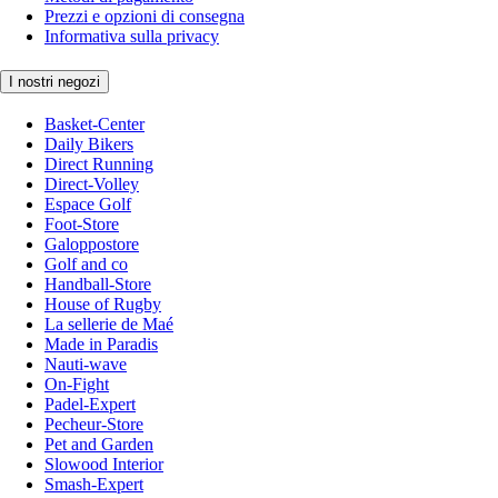
Prezzi e opzioni di consegna
Informativa sulla privacy
I nostri negozi
Basket-Center
Daily Bikers
Direct Running
Direct-Volley
Espace Golf
Foot-Store
Galoppostore
Golf and co
Handball-Store
House of Rugby
La sellerie de Maé
Made in Paradis
Nauti-wave
On-Fight
Padel-Expert
Pecheur-Store
Pet and Garden
Slowood Interior
Smash-Expert