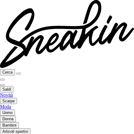
Cerca
Saldi
Novità
Scarpe
Moda
Uomo
Donna
Bambini
Articoli sportivi