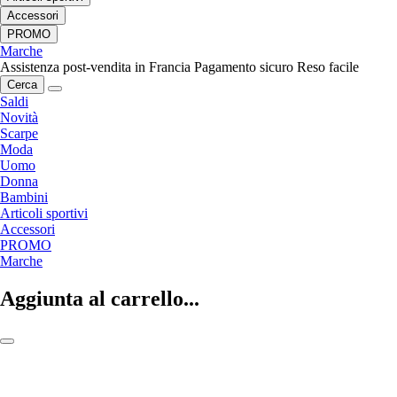
Accessori
PROMO
Marche
Assistenza post-vendita in Francia
Pagamento sicuro
Reso facile
Cerca
Saldi
Novità
Scarpe
Moda
Uomo
Donna
Bambini
Articoli sportivi
Accessori
PROMO
Marche
Aggiunta al carrello...