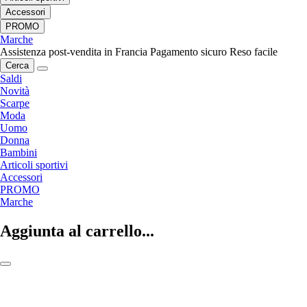
Accessori
PROMO
Marche
Assistenza post-vendita in Francia
Pagamento sicuro
Reso facile
Cerca
Saldi
Novità
Scarpe
Moda
Uomo
Donna
Bambini
Articoli sportivi
Accessori
PROMO
Marche
Aggiunta al carrello...