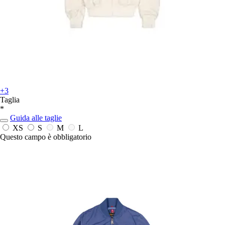
+3
Taglia
*
Guida alle taglie
XS
S
M
L
Questo campo è obbligatorio