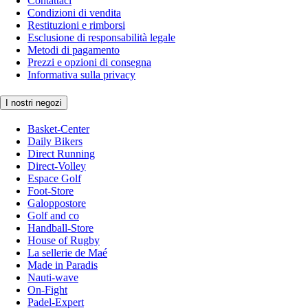
Contattaci
Condizioni di vendita
Restituzioni e rimborsi
Esclusione di responsabilità legale
Metodi di pagamento
Prezzi e opzioni di consegna
Informativa sulla privacy
I nostri negozi
Basket-Center
Daily Bikers
Direct Running
Direct-Volley
Espace Golf
Foot-Store
Galoppostore
Golf and co
Handball-Store
House of Rugby
La sellerie de Maé
Made in Paradis
Nauti-wave
On-Fight
Padel-Expert