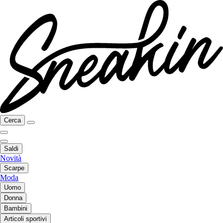
Cerca
Saldi
Novità
Scarpe
Moda
Uomo
Donna
Bambini
Articoli sportivi