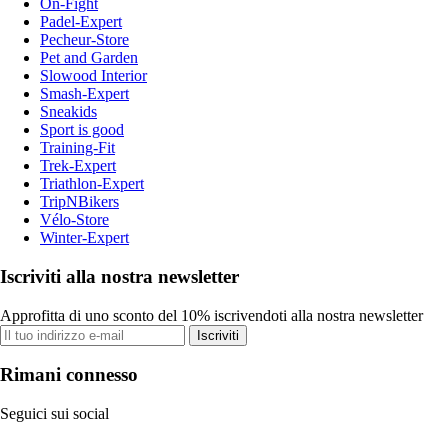
On-Fight
Padel-Expert
Pecheur-Store
Pet and Garden
Slowood Interior
Smash-Expert
Sneakids
Sport is good
Training-Fit
Trek-Expert
Triathlon-Expert
TripNBikers
Vélo-Store
Winter-Expert
Iscriviti alla nostra newsletter
Approfitta di uno sconto del 10% iscrivendoti alla nostra newsletter
Iscriviti
Rimani connesso
Seguici sui social