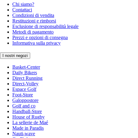
Chi siamo?
Contattaci
Condizioni di vendita
Restituzioni e rimborsi
Esclusione di responsabilità legale
Metodi di pagamento
Prezzi e opzioni di consegna
Informativa sulla privacy
I nostri negozi
Basket-Center
Daily Bikers
Direct Running
Direct-Volley
Espace Golf
Foot-Store
Galoppostore
Golf and co
Handball-Store
House of Rugby
La sellerie de Maé
Made in Paradis
Nauti-wave