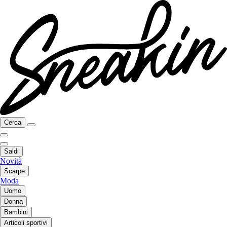
Cerca
Saldi
Novità
Scarpe
Moda
Uomo
Donna
Bambini
Articoli sportivi