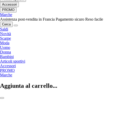
Accessori
PROMO
Marche
Assistenza post-vendita in Francia
Pagamento sicuro
Reso facile
Cerca
Saldi
Novità
Scarpe
Moda
Uomo
Donna
Bambini
Articoli sportivi
Accessori
PROMO
Marche
Aggiunta al carrello...