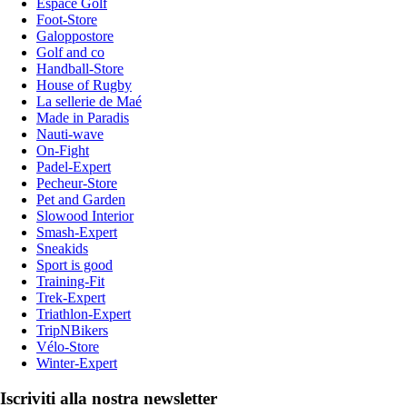
Espace Golf
Foot-Store
Galoppostore
Golf and co
Handball-Store
House of Rugby
La sellerie de Maé
Made in Paradis
Nauti-wave
On-Fight
Padel-Expert
Pecheur-Store
Pet and Garden
Slowood Interior
Smash-Expert
Sneakids
Sport is good
Training-Fit
Trek-Expert
Triathlon-Expert
TripNBikers
Vélo-Store
Winter-Expert
Iscriviti alla nostra newsletter