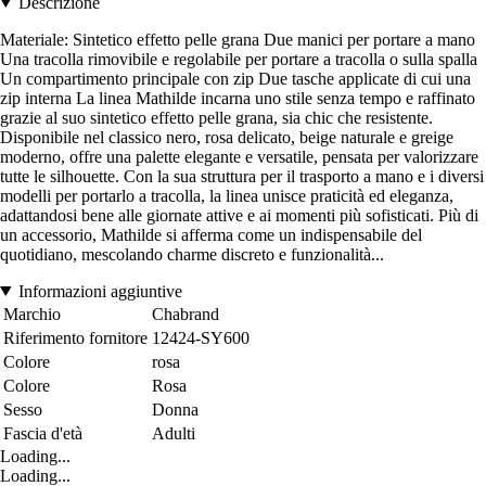
Descrizione
Materiale: Sintetico effetto pelle grana Due manici per portare a mano
Una tracolla rimovibile e regolabile per portare a tracolla o sulla spalla
Un compartimento principale con zip Due tasche applicate di cui una
zip interna La linea Mathilde incarna uno stile senza tempo e raffinato
grazie al suo sintetico effetto pelle grana, sia chic che resistente.
Disponibile nel classico nero, rosa delicato, beige naturale e greige
moderno, offre una palette elegante e versatile, pensata per valorizzare
tutte le silhouette. Con la sua struttura per il trasporto a mano e i diversi
modelli per portarlo a tracolla, la linea unisce praticità ed eleganza,
adattandosi bene alle giornate attive e ai momenti più sofisticati. Più di
un accessorio, Mathilde si afferma come un indispensabile del
quotidiano, mescolando charme discreto e funzionalità...
Informazioni aggiuntive
Marchio
Chabrand
Riferimento fornitore
12424-SY600
Colore
rosa
Colore
Rosa
Sesso
Donna
Fascia d'età
Adulti
Loading...
Loading...