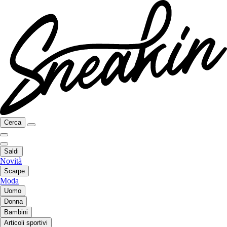
Cerca
Saldi
Novità
Scarpe
Moda
Uomo
Donna
Bambini
Articoli sportivi