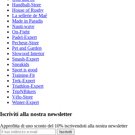
Handball-Store
House of Rugby
La sellerie de Maé
Made in Paradis
Nauti-wave
On-Fight
Padel-Expert
Pecheur-Store
Pet and Garden
Slowood Interior
Smash-Expert
Sneakids
Sport is good
Training-Fit
Trek-Expert
Triathlon-Expert
TripNBikers
Vélo-Store
Winter-Expert
Iscriviti alla nostra newsletter
Approfitta di uno sconto del 10% iscrivendoti alla nostra newsletter
Iscriviti