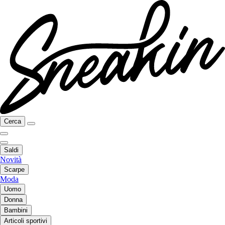
Cerca
Saldi
Novità
Scarpe
Moda
Uomo
Donna
Bambini
Articoli sportivi