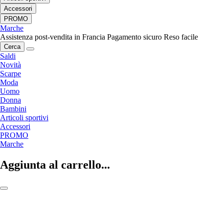
Accessori
PROMO
Marche
Assistenza post-vendita in Francia
Pagamento sicuro
Reso facile
Cerca
Saldi
Novità
Scarpe
Moda
Uomo
Donna
Bambini
Articoli sportivi
Accessori
PROMO
Marche
Aggiunta al carrello...