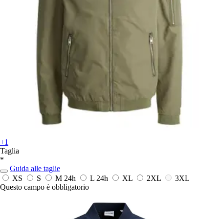
+1
Taglia
*
Guida alle taglie
XS
S
M
24h
L
24h
XL
2XL
3XL
Questo campo è obbligatorio