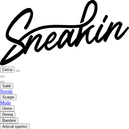
Cerca
Saldi
Novità
Scarpe
Moda
Uomo
Donna
Bambini
Articoli sportivi