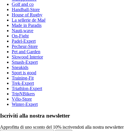
Golf and co
Handball-Store
House of Rugby
La sellerie de Maé
Made in Paradis
Nauti-wave
On-Fight
Padel-Expert
Pecheur-Store
Pet and Garden
Slowood Interior
Smash-Expert
Sneakids
Sport is good
Training-Fit
Trek-Expert
Triathlon-Expert
TripNBikers
Vélo-Store
Winter-Expert
Iscriviti alla nostra newsletter
Approfitta di uno sconto del 10% iscrivendoti alla nostra newsletter