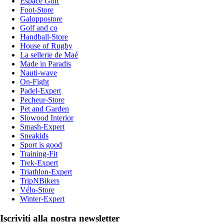
Espace Golf
Foot-Store
Galoppostore
Golf and co
Handball-Store
House of Rugby
La sellerie de Maé
Made in Paradis
Nauti-wave
On-Fight
Padel-Expert
Pecheur-Store
Pet and Garden
Slowood Interior
Smash-Expert
Sneakids
Sport is good
Training-Fit
Trek-Expert
Triathlon-Expert
TripNBikers
Vélo-Store
Winter-Expert
Iscriviti alla nostra newsletter