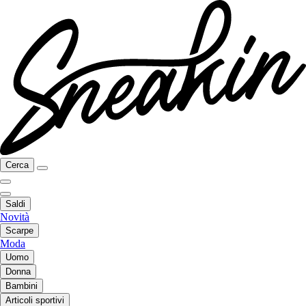
Cerca
Saldi
Novità
Scarpe
Moda
Uomo
Donna
Bambini
Articoli sportivi