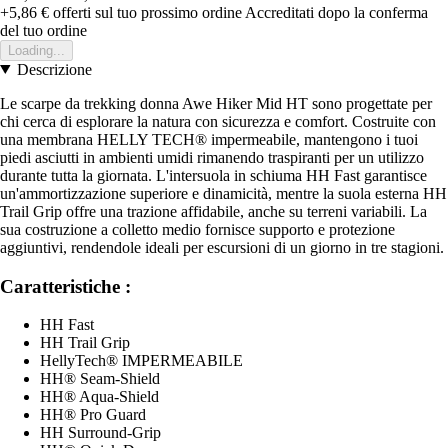
+5,86 €
offerti sul tuo prossimo ordine
Accreditati dopo la conferma
del tuo ordine
Loading...
Descrizione
Le scarpe da trekking donna Awe Hiker Mid HT sono progettate per
chi cerca di esplorare la natura con sicurezza e comfort. Costruite con
una membrana HELLY TECH® impermeabile, mantengono i tuoi
piedi asciutti in ambienti umidi rimanendo traspiranti per un utilizzo
durante tutta la giornata. L'intersuola in schiuma HH Fast garantisce
un'ammortizzazione superiore e dinamicità, mentre la suola esterna HH
Trail Grip offre una trazione affidabile, anche su terreni variabili. La
sua costruzione a colletto medio fornisce supporto e protezione
aggiuntivi, rendendole ideali per escursioni di un giorno in tre stagioni.
Caratteristiche :
HH Fast
HH Trail Grip
HellyTech® IMPERMEABILE
HH® Seam-Shield
HH® Aqua-Shield
HH® Pro Guard
HH Surround-Grip