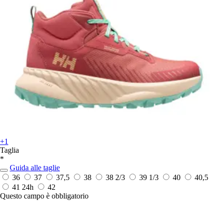
+1
Taglia
*
Guida alle taglie
36
37
37,5
38
38 2/3
39 1/3
40
40,5
41
24h
42
Questo campo è obbligatorio