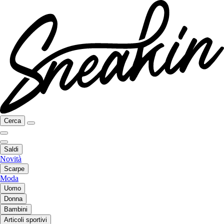
Cerca
Saldi
Novità
Scarpe
Moda
Uomo
Donna
Bambini
Articoli sportivi