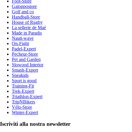
Foot-Store
Galoppostore
Golf and co
Handball-Store
House of Rugby
La sellerie de Maé
Made in Paradis
Nauti-wave
On-Fight
Padel-Expert
Pecheur-Store
Pet and Garden
Slowood Interior
Smash-Expert
Sneakids
Sport is good
Training-Fit
Trek-Expert
Triathlon-Expert
TripNBikers
Vélo-Store
Winter-Expert
Iscriviti alla nostra newsletter