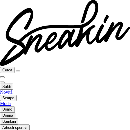
Cerca
Saldi
Novità
Scarpe
Moda
Uomo
Donna
Bambini
Articoli sportivi