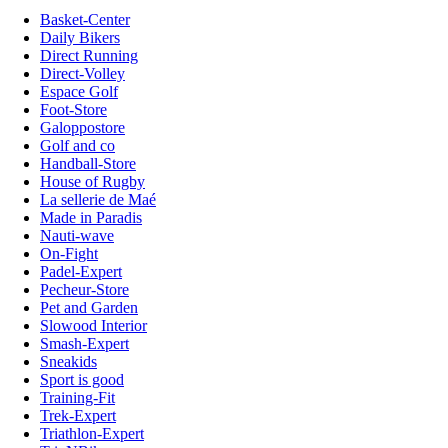
Basket-Center
Daily Bikers
Direct Running
Direct-Volley
Espace Golf
Foot-Store
Galoppostore
Golf and co
Handball-Store
House of Rugby
La sellerie de Maé
Made in Paradis
Nauti-wave
On-Fight
Padel-Expert
Pecheur-Store
Pet and Garden
Slowood Interior
Smash-Expert
Sneakids
Sport is good
Training-Fit
Trek-Expert
Triathlon-Expert