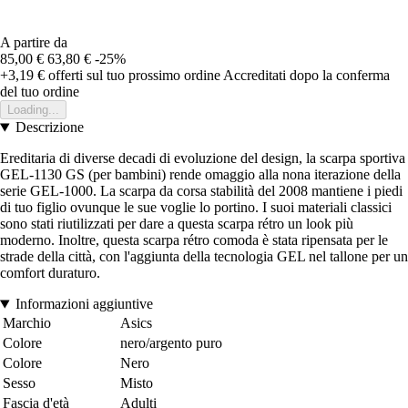
A partire da
85,00 €
63,80 €
-25%
+3,19 €
offerti sul tuo prossimo ordine
Accreditati dopo la conferma
del tuo ordine
Loading...
Descrizione
Ereditaria di diverse decadi di evoluzione del design, la scarpa sportiva
GEL-1130 GS (per bambini) rende omaggio alla nona iterazione della
serie GEL-1000. La scarpa da corsa stabilità del 2008 mantiene i piedi
di tuo figlio ovunque le sue voglie lo portino. I suoi materiali classici
sono stati riutilizzati per dare a questa scarpa rétro un look più
moderno. Inoltre, questa scarpa rétro comoda è stata ripensata per le
strade della città, con l'aggiunta della tecnologia GEL nel tallone per un
comfort duraturo.
Informazioni aggiuntive
Marchio
Asics
Colore
nero/argento puro
Colore
Nero
Sesso
Misto
Fascia d'età
Adulti