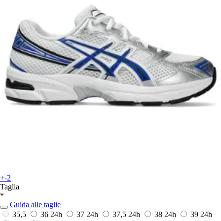
+-2
Taglia
*
Guida alle taglie
35,5
36
24h
37
24h
37,5
24h
38
24h
39
24h