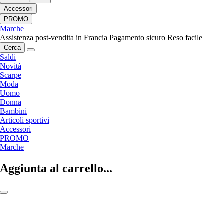
Accessori
PROMO
Marche
Assistenza post-vendita in Francia
Pagamento sicuro
Reso facile
Cerca
Saldi
Novità
Scarpe
Moda
Uomo
Donna
Bambini
Articoli sportivi
Accessori
PROMO
Marche
Aggiunta al carrello...