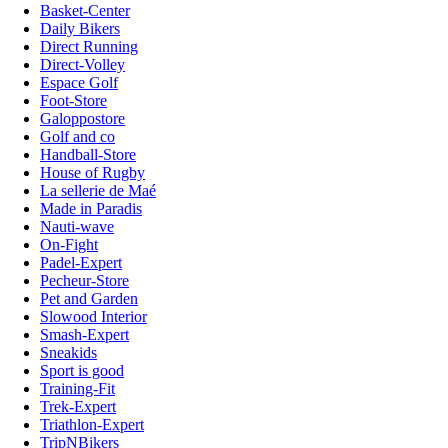
Basket-Center
Daily Bikers
Direct Running
Direct-Volley
Espace Golf
Foot-Store
Galoppostore
Golf and co
Handball-Store
House of Rugby
La sellerie de Maé
Made in Paradis
Nauti-wave
On-Fight
Padel-Expert
Pecheur-Store
Pet and Garden
Slowood Interior
Smash-Expert
Sneakids
Sport is good
Training-Fit
Trek-Expert
Triathlon-Expert
TripNBikers