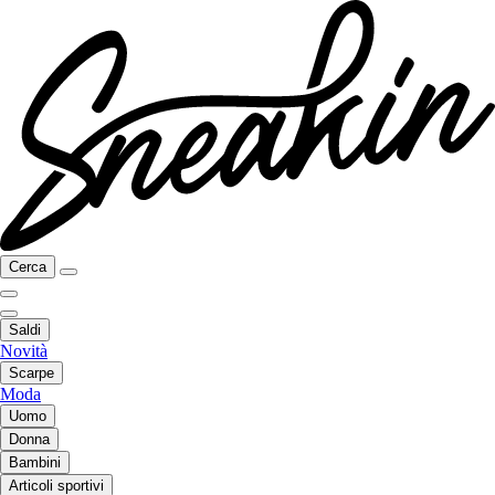
Cerca
Saldi
Novità
Scarpe
Moda
Uomo
Donna
Bambini
Articoli sportivi