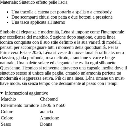
Materiale: Sintetico effetto pelle liscia
Una tracolla a catena per portarlo a spalla o a crossbody
Due scomparti chiusi con patta e due bottoni a pressione
Una tasca applicata all'interno
Simbolo di eleganza e modernità, Léna si impone come l'intemporale
per eccellenza del marchio. Stagione dopo stagione, questa linea
iconica conquista con il suo stile definito e la sua varietà di modelli,
pensati per accompagnare tutti i momenti della quotidianità. Per la
Primavera-Estate 2026, Léna si veste di nuove tonalità raffinate: nero
classico, giada profonda, rosa delicato, arancione vivace e beige
naturale. Una palette solare ed elegante che esalta ogni silhouette.
Quest'anno, l'iconico si reinventa attraverso una capsule inedita dove il
sintetico setoso si unisce alla paglia, creando un'armonia perfetta tra
modernità e leggerezza estiva. Più di una linea, Léna rimane un must-
have moda, sia senza tempo che decisamente al passo con i tempi.
Informazioni aggiuntive
Marchio
Chabrand
Riferimento fornitore
11906-SY660
Colore
arancia
Colore
Arancione
Sesso
Donna