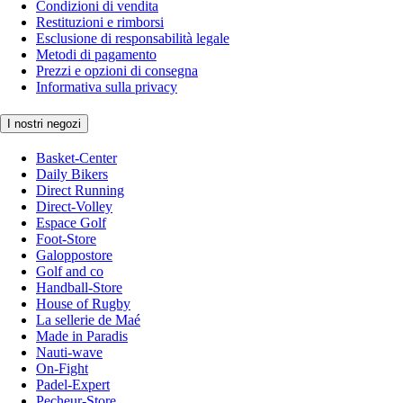
Condizioni di vendita
Restituzioni e rimborsi
Esclusione di responsabilità legale
Metodi di pagamento
Prezzi e opzioni di consegna
Informativa sulla privacy
I nostri negozi
Basket-Center
Daily Bikers
Direct Running
Direct-Volley
Espace Golf
Foot-Store
Galoppostore
Golf and co
Handball-Store
House of Rugby
La sellerie de Maé
Made in Paradis
Nauti-wave
On-Fight
Padel-Expert
Pecheur-Store