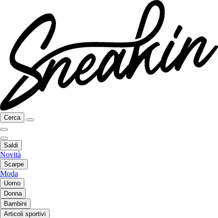
Cerca
Saldi
Novità
Scarpe
Moda
Uomo
Donna
Bambini
Articoli sportivi