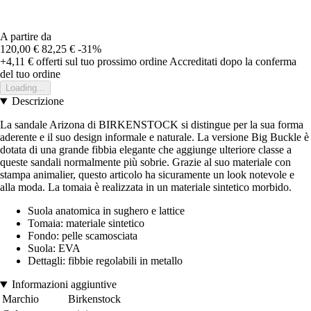
A partire da
120,00 €
82,25 €
-31%
+4,11 €
offerti sul tuo prossimo ordine
Accreditati dopo la conferma
del tuo ordine
Loading...
Descrizione
La sandale Arizona di BIRKENSTOCK si distingue per la sua forma
aderente e il suo design informale e naturale. La versione Big Buckle è
dotata di una grande fibbia elegante che aggiunge ulteriore classe a
queste sandali normalmente più sobrie. Grazie al suo materiale con
stampa animalier, questo articolo ha sicuramente un look notevole e
alla moda. La tomaia è realizzata in un materiale sintetico morbido.
Suola anatomica in sughero e lattice
Tomaia: materiale sintetico
Fondo: pelle scamosciata
Suola: EVA
Dettagli: fibbie regolabili in metallo
Informazioni aggiuntive
Marchio
Birkenstock