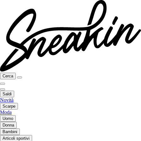
Cerca
Saldi
Novità
Scarpe
Moda
Uomo
Donna
Bambini
Articoli sportivi