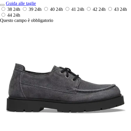
Guida alle taglie
38
24h
39
24h
40
24h
41
24h
42
24h
43
24h
44
24h
Questo campo è obbligatorio