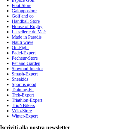
Espace Golf
Foot-Store
Galoppostore
Golf and co
Handball-Store
House of Rugby
La sellerie de Maé
Made in Paradis
Nauti-wave
On-Fight
Padel-Expert
Pecheur-Store
Pet and Garden
Slowood Interior
Smash-Expert
Sneakids
Sport is good
Training-Fit
Trek-Expert
Triathlon-Expert
TripNBikers
Vélo-Store
Winter-Expert
Iscriviti alla nostra newsletter