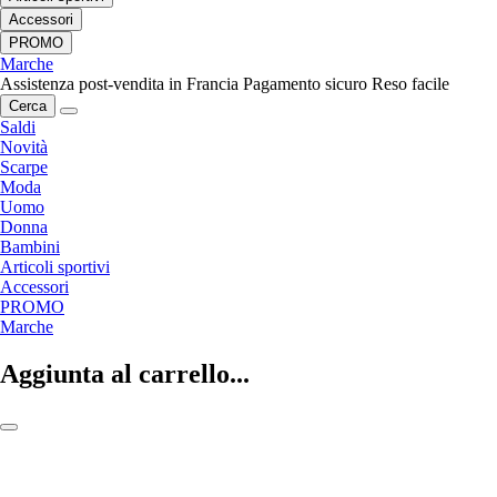
Accessori
PROMO
Marche
Assistenza post-vendita in Francia
Pagamento sicuro
Reso facile
Cerca
Saldi
Novità
Scarpe
Moda
Uomo
Donna
Bambini
Articoli sportivi
Accessori
PROMO
Marche
Aggiunta al carrello...