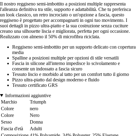
Il nostro reggiseno semi-imbottito a posizioni multiple rappresenta
l'alleanza definitiva tra stile, supporto e adattabilità. Che tu preferisca
un look classico, un retro incrociato o un'opzione a fascia, questo
reggiseno è progettato per accompagnarti in ogni tuo movimento. I
suoi dettagli in pizzo ultra-piatto e la sua costruzione senza cuciture
creano una silhouette liscia e migliorata, perfetta per ogni occasione.
Realizzato con almeno il 50% di microfibra riciclata.
Reggiseno semi-imbottito per un supporto delicato con copertura
media
Spalline a posizioni multiple per opzioni di stile versatili
Fascia in silicone all'interno impedisce lo scivolamento e
consente un indossato a fascia sicuro
Tessuto liscio e morbido al tatto per un comfort tutto il giorno
Pizzo ultra-piatto dal design moderno e fluido
Tessuto certificato GRS
Informazioni aggiuntive
Marchio
Triumph
Colore
nero
Colore
Nero
Sesso
Donna
Fascia d'età
Adulti
Composizione
41% Polyamide, 34% Polyester, 25% Elastane