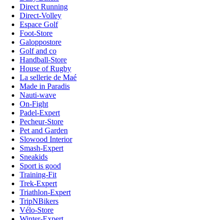
Direct Running
Direct-Volley
Espace Golf
Foot-Store
Galoppostore
Golf and co
Handball-Store
House of Rugby
La sellerie de Maé
Made in Paradis
Nauti-wave
On-Fight
Padel-Expert
Pecheur-Store
Pet and Garden
Slowood Interior
Smash-Expert
Sneakids
Sport is good
Training-Fit
Trek-Expert
Triathlon-Expert
TripNBikers
Vélo-Store
Winter-Expert