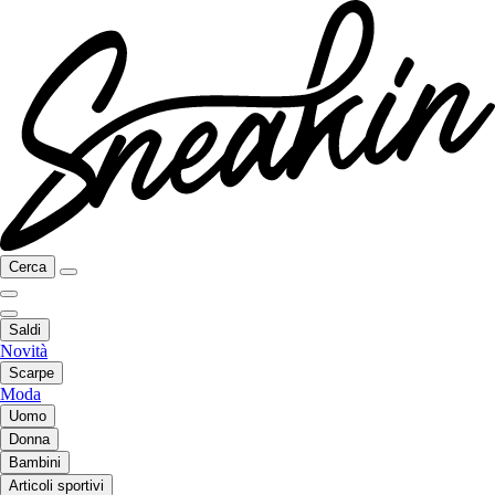
Cerca
Saldi
Novità
Scarpe
Moda
Uomo
Donna
Bambini
Articoli sportivi