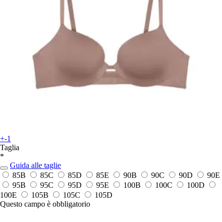
+-1
Taglia
*
Guida alle taglie
85B
85C
85D
85E
90B
90C
90D
90E
95B
95C
95D
95E
100B
100C
100D
100E
105B
105C
105D
Questo campo è obbligatorio