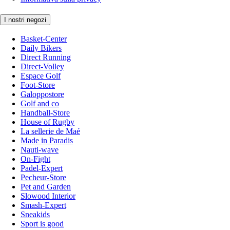
I nostri negozi
Basket-Center
Daily Bikers
Direct Running
Direct-Volley
Espace Golf
Foot-Store
Galoppostore
Golf and co
Handball-Store
House of Rugby
La sellerie de Maé
Made in Paradis
Nauti-wave
On-Fight
Padel-Expert
Pecheur-Store
Pet and Garden
Slowood Interior
Smash-Expert
Sneakids
Sport is good