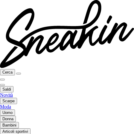
Cerca
Saldi
Novità
Scarpe
Moda
Uomo
Donna
Bambini
Articoli sportivi