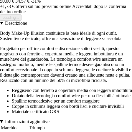
50,00 €
34,57 €
-31%
+1,73 €
offerti sul tuo prossimo ordine
Accreditati dopo la conferma
del tuo ordine
Loading...
Descrizione
Body Make-Up Illusion costituisce la base ideale di ogni outfit.
Sostenitivo e delicato, offre una sensazione di leggerezza assoluta.
Progettato per offrire comfort e discrezione sotto i vestiti, questo
reggiseno con ferretto a copertura media e leggera imbottitura è un
must-have del guardaroba. La tecnologia comfort wire assicura un
sostegno morbido, mentre le spalline termoadesive garantiscono un
comfort eccezionale. I coppe in schiuma leggera, le cuciture invisibili e
il dettaglio contemporaneo davanti creano una silhouette netta e pulita.
Realizzato con un minimo del 50% di microfibra riciclata.
Reggiseno con ferretto a copertura media con leggera imbottitura
Dotato della tecnologia comfort wire per una flessibilità ottimale
Spalline termoadesive per un comfort maggiore
Coppe in schiuma leggera con bordi lisci e cuciture invisibili
Materiale certificato GRS
Informazioni aggiuntive
Marchio
Triumph