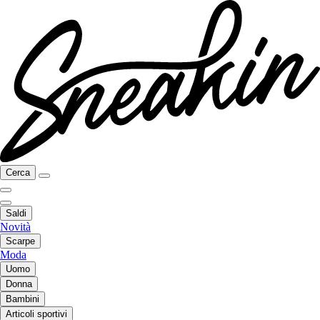
Cerca
Saldi
Novità
Scarpe
Moda
Uomo
Donna
Bambini
Articoli sportivi