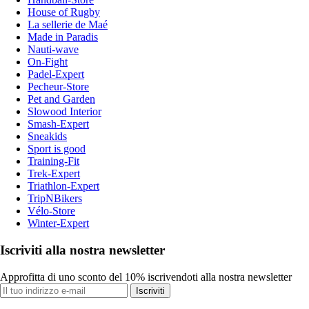
House of Rugby
La sellerie de Maé
Made in Paradis
Nauti-wave
On-Fight
Padel-Expert
Pecheur-Store
Pet and Garden
Slowood Interior
Smash-Expert
Sneakids
Sport is good
Training-Fit
Trek-Expert
Triathlon-Expert
TripNBikers
Vélo-Store
Winter-Expert
Iscriviti alla nostra newsletter
Approfitta di uno sconto del 10% iscrivendoti alla nostra newsletter
Iscriviti