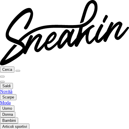
Cerca
Saldi
Novità
Scarpe
Moda
Uomo
Donna
Bambini
Articoli sportivi