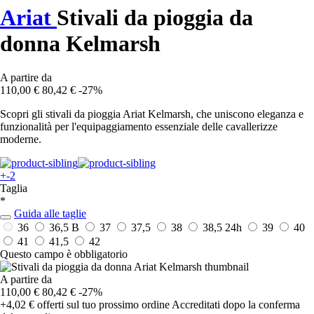
Ariat
Stivali da pioggia da
donna Kelmarsh
A partire da
110,00 €
80,42 €
-27%
Scopri gli stivali da pioggia Ariat Kelmarsh, che uniscono eleganza e
funzionalità per l'equipaggiamento essenziale delle cavallerizze
moderne.
+-2
Taglia
*
Guida alle taglie
36
36,5 B
37
37,5
38
38,5
24h
39
40
41
41,5
42
Questo campo è obbligatorio
A partire da
110,00 €
80,42 €
-27%
+4,02 €
offerti sul tuo prossimo ordine
Accreditati dopo la conferma