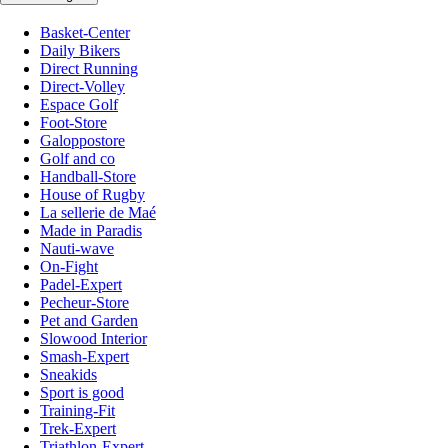
Basket-Center
Daily Bikers
Direct Running
Direct-Volley
Espace Golf
Foot-Store
Galoppostore
Golf and co
Handball-Store
House of Rugby
La sellerie de Maé
Made in Paradis
Nauti-wave
On-Fight
Padel-Expert
Pecheur-Store
Pet and Garden
Slowood Interior
Smash-Expert
Sneakids
Sport is good
Training-Fit
Trek-Expert
Triathlon-Expert