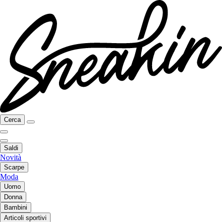
Cerca
Saldi
Novità
Scarpe
Moda
Uomo
Donna
Bambini
Articoli sportivi