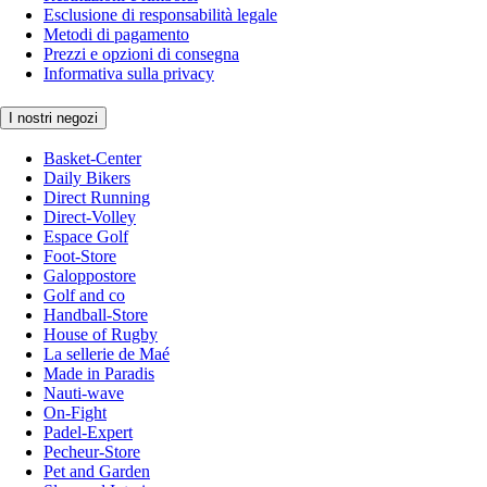
Esclusione di responsabilità legale
Metodi di pagamento
Prezzi e opzioni di consegna
Informativa sulla privacy
I nostri negozi
Basket-Center
Daily Bikers
Direct Running
Direct-Volley
Espace Golf
Foot-Store
Galoppostore
Golf and co
Handball-Store
House of Rugby
La sellerie de Maé
Made in Paradis
Nauti-wave
On-Fight
Padel-Expert
Pecheur-Store
Pet and Garden