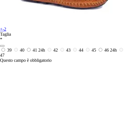
+-2
Taglia
*
39
40
41
24h
42
43
44
45
46
24h
47
Questo campo è obbligatorio