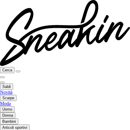
Cerca
Saldi
Novità
Scarpe
Moda
Uomo
Donna
Bambini
Articoli sportivi