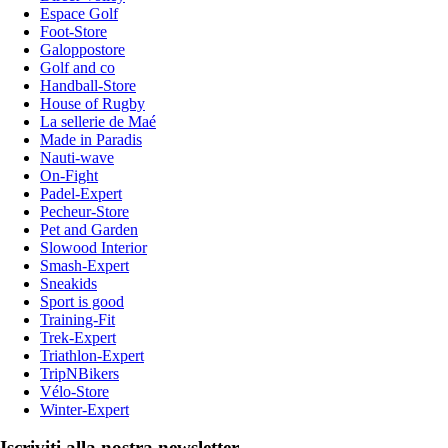
Espace Golf
Foot-Store
Galoppostore
Golf and co
Handball-Store
House of Rugby
La sellerie de Maé
Made in Paradis
Nauti-wave
On-Fight
Padel-Expert
Pecheur-Store
Pet and Garden
Slowood Interior
Smash-Expert
Sneakids
Sport is good
Training-Fit
Trek-Expert
Triathlon-Expert
TripNBikers
Vélo-Store
Winter-Expert
Iscriviti alla nostra newsletter