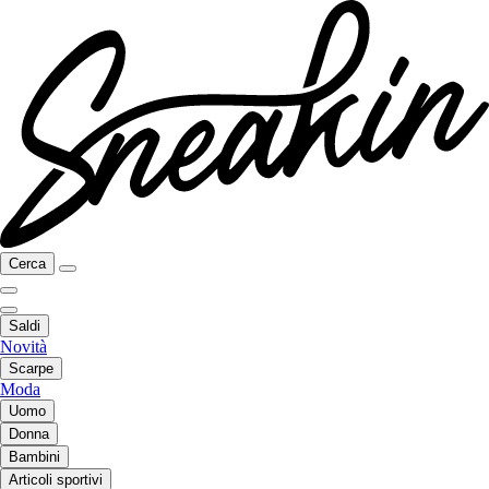
Cerca
Saldi
Novità
Scarpe
Moda
Uomo
Donna
Bambini
Articoli sportivi