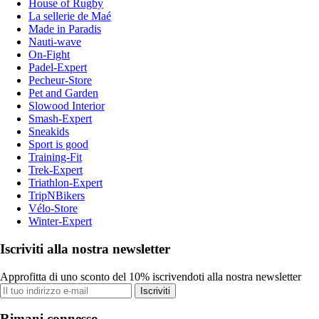
House of Rugby
La sellerie de Maé
Made in Paradis
Nauti-wave
On-Fight
Padel-Expert
Pecheur-Store
Pet and Garden
Slowood Interior
Smash-Expert
Sneakids
Sport is good
Training-Fit
Trek-Expert
Triathlon-Expert
TripNBikers
Vélo-Store
Winter-Expert
Iscriviti alla nostra newsletter
Approfitta di uno sconto del 10% iscrivendoti alla nostra newsletter
Iscriviti
Rimani connesso