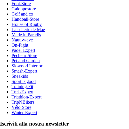
Foot-Store
Galoppostore
Golf and co
Handball-Store
House of Rugby
La sellerie de Maé
Made in Paradis
Nauti-wave
On-Fight
Padel-Expert
Pecheur-Store
Pet and Garden
Slowood Interior
Smash-Expert
Sneakids
Sport is good
Training-Fit
Trek-Expert
Triathlon-Expert
TripNBikers
Vélo-Store
Winter-Expert
Iscriviti alla nostra newsletter