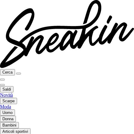
Cerca
Saldi
Novità
Scarpe
Moda
Uomo
Donna
Bambini
Articoli sportivi